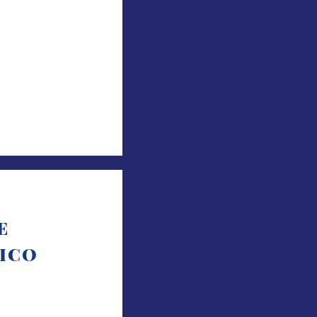
E
PICO