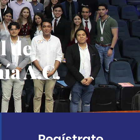
l de
ía A.C.
Regístrate